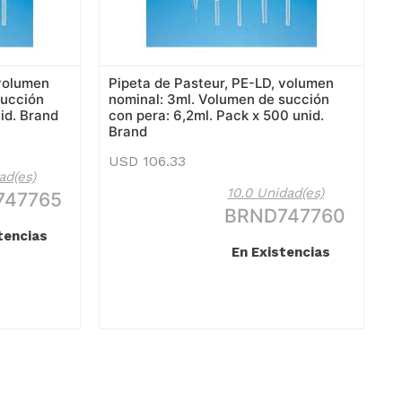
 volumen
Pipeta de Pasteur, PE-LD, volumen
succión
nominal: 3ml. Volumen de succión
id. Brand
con pera: 6,2ml. Pack x 500 unid.
Brand
USD
106.33
ad(es)
10.0 Unidad(es)
747765
BRND747760
tencias
En Existencias