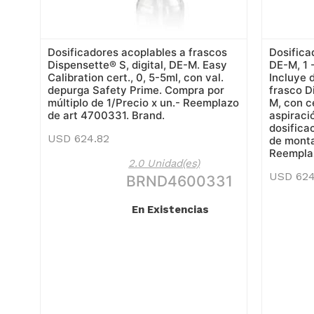
Dosificadores acoplables a frascos
Dosifica
Dispensette® S, digital, DE-M. Easy
DE-M, 1 
Calibration cert., 0, 5-5ml, con val.
Incluye 
depurga Safety Prime. Compra por
frasco D
múltiplo de 1/Precio x un.- Reemplazo
M, con c
de art 4700331. Brand.
aspiraci
dosificac
USD
624.82
de monta
Reemplaz
2.0 Unidad(es)
USD
624
BRND4600331
En Existencias