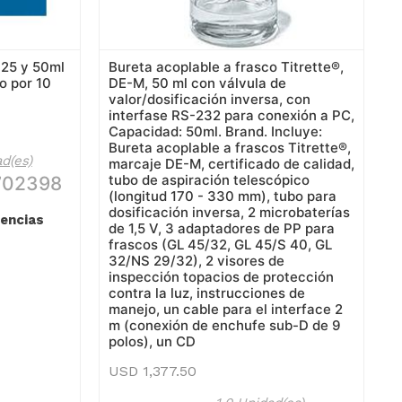
 25 y 50ml
Bureta acoplable a frasco Titrette®,
io por 10
DE-M, 50 ml con válvula de
valor/dosificación inversa, con
interfase RS-232 para conexión a PC,
Capacidad: 50ml. Brand. Incluye:
Bureta acoplable a frascos Titrette®,
d(es)
marcaje DE-M, certificado de calidad,
tubo de aspiración telescópico
02398
(longitud 170 - 330 mm), tubo para
dosificación inversa, 2 microbaterías
tencias
de 1,5 V, 3 adaptadores de PP para
frascos (GL 45/32, GL 45/S 40, GL
32/NS 29/32), 2 visores de
inspección topacios de protección
contra la luz, instrucciones de
manejo, un cable para el interface 2
m (conexión de enchufe sub-D de 9
polos), un CD
USD
1,377.50