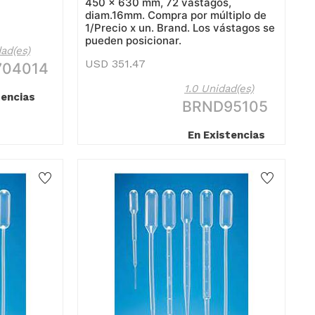
450 x 630 mm, 72 vástagos,
diam.16mm. Compra por múltiplo de
1/Precio x un. Brand. Los vástagos se
pueden posicionar.
ad(es)
USD
351.47
704014
1.0 Unidad(es)
tencias
BRND95105
En Existencias