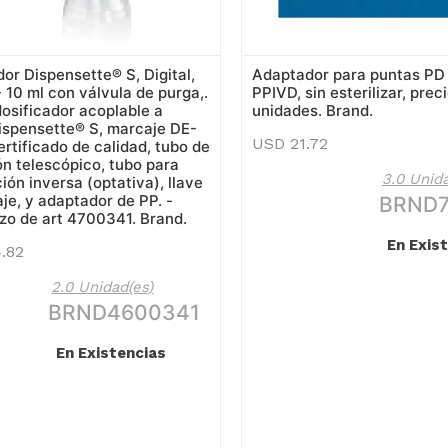
dor Dispensette® S, Digital,
Adaptador para puntas PD
- 10 ml con válvula de purga,.
PPIVD, sin esterilizar, prec
dosificador acoplable a
unidades. Brand.
ispensette® S, marcaje DE-
USD
21.72
ertificado de calidad, tubo de
ón telescópico, tubo para
3.0 Unida
ión inversa (optativa), llave
je, y adaptador de PP. -
BRND7
o de art 4700341. Brand.
En Exis
.82
2.0 Unidad(es)
BRND4600341
En Existencias