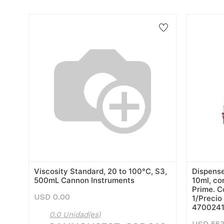
Viscosity Standard, 20 to 100°C, S3,
Dispenset
500mL Cannon Instruments
10ml, co
Prime. C
USD
0.00
1/Precio
4700241.
0.0 Unidad(es)
USD
553