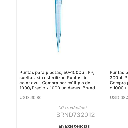
Puntas para pipetas, 50-1000µl, PP,
Puntas p
sueltas, sin esterilizar. Puntas de
300µl, PP
color azul. Compra por múltiplo de
Compra p
1000/Precio x 1000 unidades. Brand.
x 1000 u
USD
36.96
USD
39.
4.0 Unidad(es)
BRND732012
En Existencias