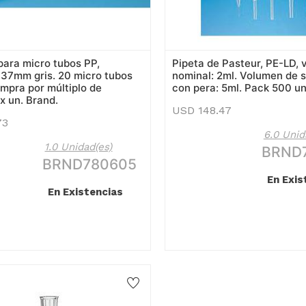
 para micro tubos PP,
Pipeta de Pasteur, PE-LD,
37mm gris. 20 micro tubos
nominal: 2ml. Volumen de 
ompra por múltiplo de
con pera: 5ml. Pack 500 un
 x un. Brand.
USD
148.47
73
6.0 Unid
1.0 Unidad(es)
BRND
BRND780605
En Exis
En Existencias