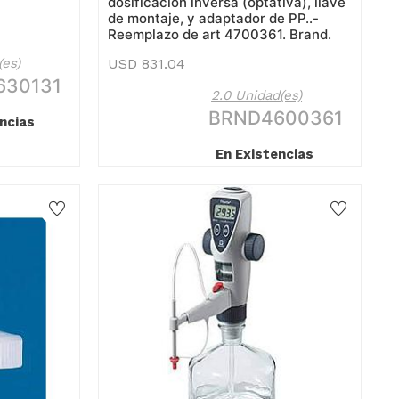
dosificación inversa (optativa), llave
de montaje, y adaptador de PP..-
Reemplazo de art 4700361. Brand.
(es)
USD
831.04
630131
2.0 Unidad(es)
BRND4600361
ncias
En Existencias