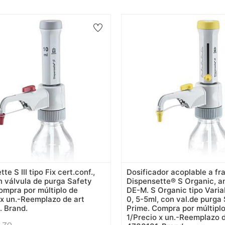
te S III tipo Fix cert.conf.,
Dosificador acoplable a fr
n válvula de purga Safety
Dispensette® S Organic, a
ompra por múltiplo de
DE-M. S Organic tipo Variab
 x un.-Reemplazo de art
0, 5-5ml, con val.de purga
 Brand.
Prime. Compra por múltipl
1/Precio x un.-Reemplazo d
.70