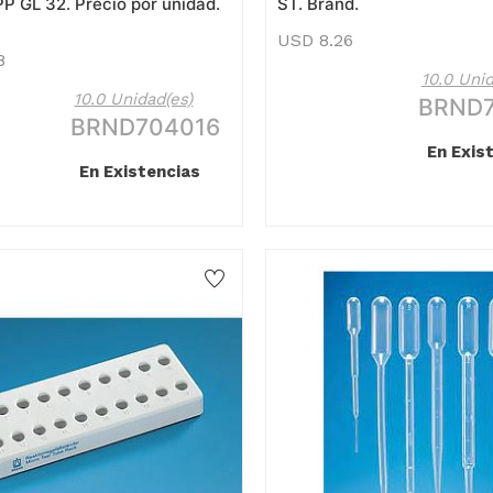
 GL 32. Precio por unidad.
ST. Brand.
USD
8.26
8
10.0 Unid
10.0 Unidad(es)
BRND
BRND704016
En Exis
En Existencias