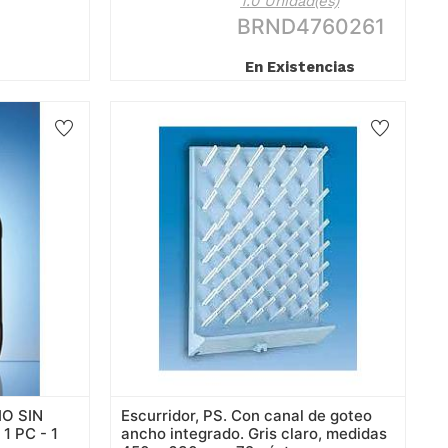
1.0 Unidad(es)
BRND4760261
En Existencias
O SIN
Escurridor, PS. Con canal de goteo
1 PC - 1
ancho integrado. Gris claro, medidas