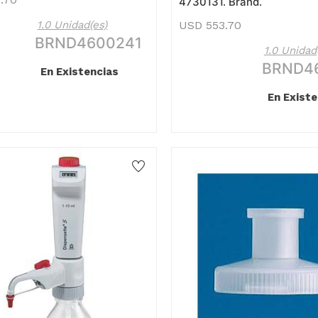
4730131. Brand.
1.0 Unidad(es)
USD
553.70
BRND4600241
1.0 Unidad
BRND4
En Existencias
En Existe