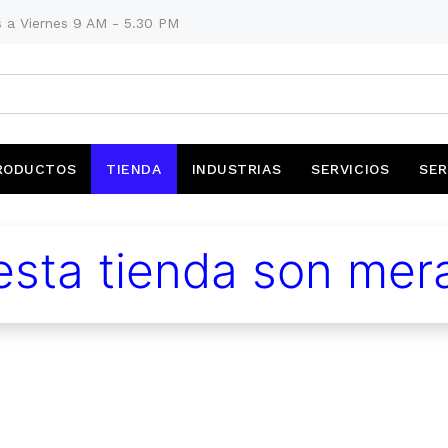
 a Viernes 9 AM - 5.30 PM
RODUCTOS
TIENDA
INDUSTRIAS
SERVICIOS
SER
sta tienda son mera