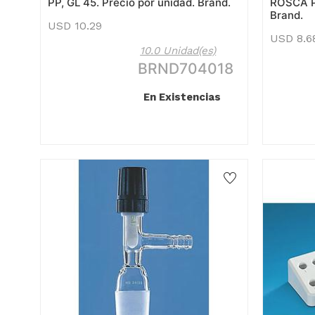
PP, GL 45. Precio por unidad. Brand.
ROSCA PP
Brand.
USD
10.29
USD
8.6
10.0 Unidad(es)
BRND704018
En Existencias