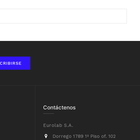
CRIBIRSE
Contáctenos
Eurolab S.A.
Dorrego 1789 1º Piso of. 102