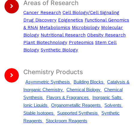
Areas of Research
Cancer Research
Cell Biology/Cell Signaling
Drug Discovery
Epigenetics
Functional Genomics
& RNAi
Metabolomics
Microbiology
Molecular
Biology
Nutritional Research
Obesity Research
Plant Biotechnology
Proteomics
Stem Cell
Biology
Synthetic Biology
Chemistry Products
Asymmetric Synthesis
Building Blocks
Catalysis &
Inorganic Chemistry
Chemical Biology
Chemical
Synthesis
Flavors & Fragrances
Inorganic Salts
Ionic Liquids
Organometallic Reagents
Solvents
Stable Isotopes
Supported Synthesis
Synthetic
Reagents
Stockroom Reagents