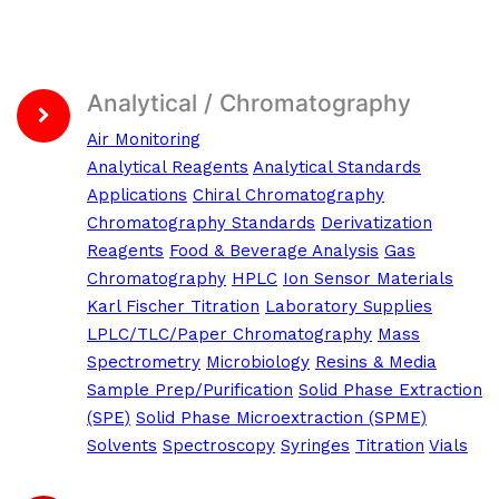
Analytical / Chromatography
Air Monitoring
Analytical Reagents
Analytical Standards
Applications
Chiral Chromatography
Chromatography Standards
Derivatization
Reagents
Food & Beverage Analysis
Gas
Chromatography
HPLC
Ion Sensor Materials
Karl Fischer Titration
Laboratory Supplies
LPLC/TLC/Paper Chromatography
Mass
Spectrometry
Microbiology
Resins & Media
Sample Prep/Purification
Solid Phase Extraction
(SPE)
Solid Phase Microextraction (SPME)
Solvents
Spectroscopy
Syringes
Titration
Vials