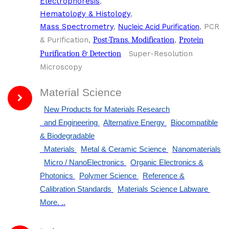
Electrophoresis
,
Hematology & Histology
,
Mass Spectrometry
,
Nucleic Acid Purification
, PCR
& Purification,
Post-Trans. Modification
,
Protein
Purification & Detection
Super-Resolution
Microscopy
Material Science
New Products for Materials Research
and Engineering
Alternative Energy
Biocompatible
& Biodegradable
Materials
Metal & Ceramic Science
Nanomaterials
Micro / NanoElectronics
Organic Electronics &
Photonics
Polymer Science
Reference &
Calibration Standards
Materials Science Labware
More.
..