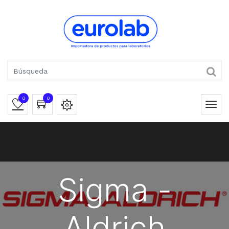
0
0
Sigma -
Aldrich