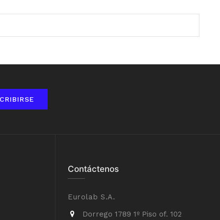
CRIBIRSE
Contáctenos
Eurolab S.A.
Dorrego 1789 1º Piso of. 102