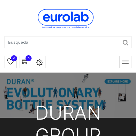
0
0
DURAN
GROUP